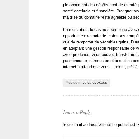
plafonnement des dépôts sont des stratégi
santé cerebrale et financière. Pratiquer a
maîtrise du domaine reste agréable ou séc
En realization, le casino sobre ligne avec 
opportunité excitante de tester ses compé
que de remporter de véritables gains. Dura
en adoptant une gestion responsable de vo
avec prudence, vous pouvez transformer 
passionnante, riche en émotions et en poss
internet n’attend que vous — alors, prêt à r
Posted in
Uncategorized
Leave a Reply
Your email address will not be published.