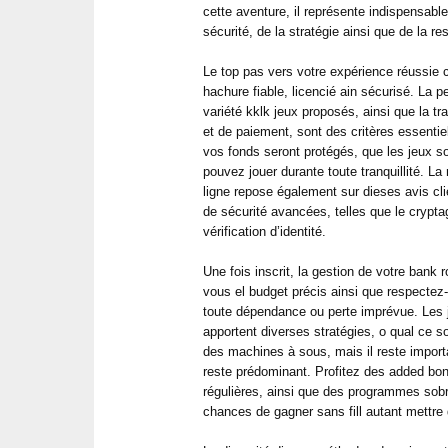
cette aventure, il représente indispensable
sécurité, de la stratégie ainsi que de la re
Le top pas vers votre expérience réussie 
hachure fiable, licencié ain sécurisé. La p
variété kklk jeux proposés, ainsi que la t
et de paiement, sont des critères essentie
vos fonds seront protégés, que les jeux so
pouvez jouer durante toute tranquillité. La
ligne repose également sur dieses avis cl
de sécurité avancées, telles que le crypt
vérification d’identité.
Une fois inscrit, la gestion de votre bank ro
vous el budget précis ainsi que respectez
toute dépendance ou perte imprévue. Les j
apportent diverses stratégies, o qual ce so
des machines à sous, mais il reste import
reste prédominant. Profitez des added bo
régulières, ainsi que des programmes sobr
chances de gagner sans fill autant mettre