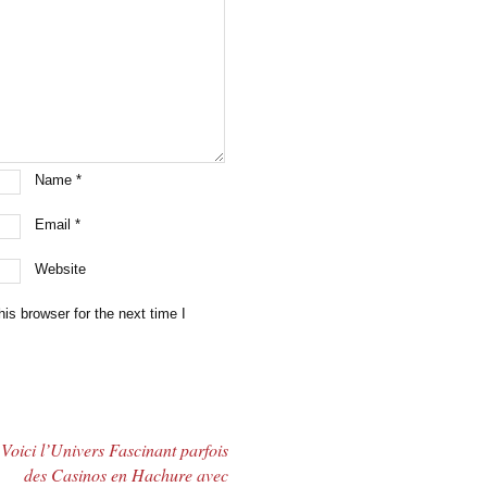
Name
*
Email
*
Website
is browser for the next time I
Voici l’Univers Fascinant parfois
des Casinos en Hachure avec