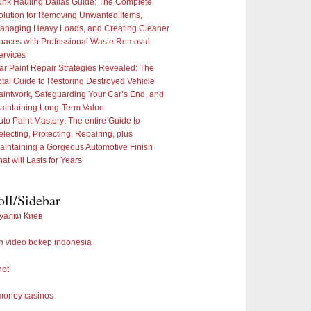
unk Hauling Dallas Guide: The Complete
olution for Removing Unwanted Items,
anaging Heavy Loads, and Creating Cleaner
paces with Professional Waste Removal
ervices
ar Paint Repair Strategies Revealed: The
otal Guide to Restoring Destroyed Vehicle
aintwork, Safeguarding Your Car’s End, and
aintaining Long-Term Value
uto Paint Mastery: The entire Guide to
electing, Protecting, Repairing, plus
aintaining a Gorgeous Automotive Finish
hat will Lasts for Years
oll/Sidebar
уалки Киев
 video bokep indonesia
not
 money casinos